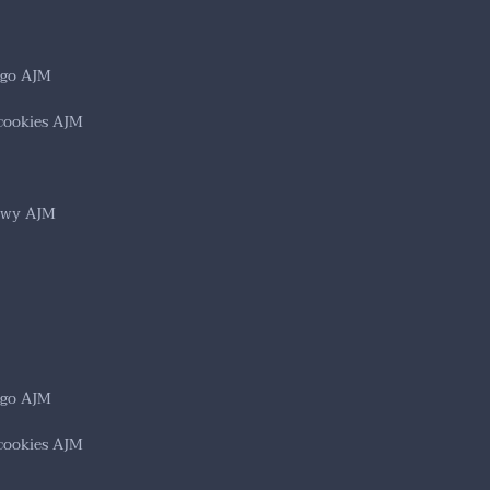
ego AJM
 cookies AJM
owy AJM
ego AJM
 cookies AJM